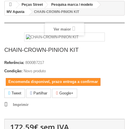
Peças Street
Pesquisa marca / modelo
MV Agusta
CHAIN-CROWN-PINION KIT
Ver maior
CHAIN-CROWN-PINION KIT
Referência:
8000B7217
Condição:
Novo produto
Encomenda disponivel, prazo entrega a confirmar
Tweet
Partilhar
Google+
Imprimir
172.59€
sem IVA