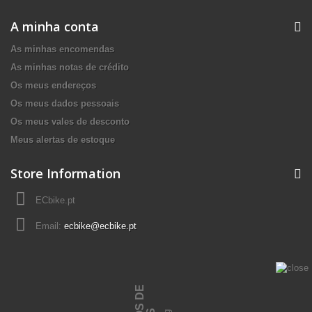
A minha conta
As minhas encomendas
As minhas notas de crédito
Os meus endereços
Os meus dados pessoais
Os meus vales de desconto
Meus alertas de estoque
Store Information
ECbike.pt
Email:
ecbike@ecbike.pt