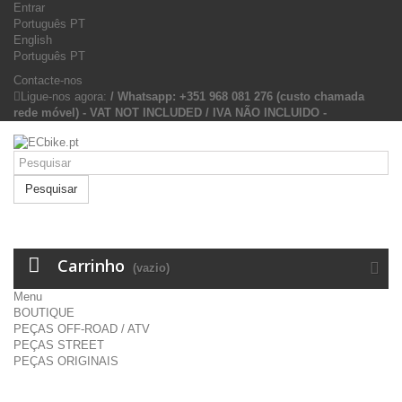
Entrar
Português PT
English
Português PT
Contacte-nos
Ligue-nos agora:
/ Whatsapp: +351 968 081 276 (custo chamada
rede móvel) - VAT NOT INCLUDED / IVA NÃO INCLUIDO -
Pesquisar
Carrinho
(vazio)
Menu
BOUTIQUE
PEÇAS OFF-ROAD / ATV
PEÇAS STREET
PEÇAS ORIGINAIS