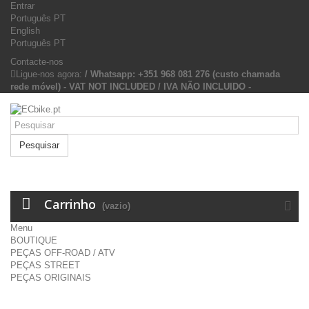
Entrar
Português PT
English
Português PT
Contacte-nos
Ligue-nos agora:
/ Whatsapp: +351 968 081 276 (custo chamada
rede móvel) - VAT NOT INCLUDED / IVA NÃO INCLUIDO -
Pesquisar
Carrinho
(vazio)
Menu
BOUTIQUE
PEÇAS OFF-ROAD / ATV
PEÇAS STREET
PEÇAS ORIGINAIS