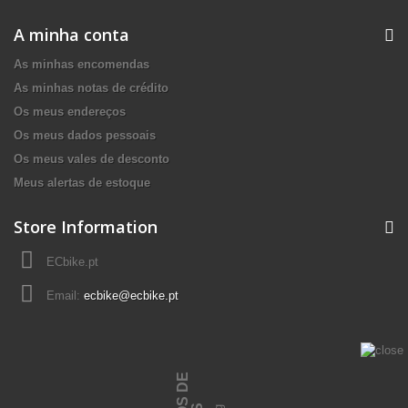
A minha conta
As minhas encomendas
As minhas notas de crédito
Os meus endereços
Os meus dados pessoais
Os meus vales de desconto
Meus alertas de estoque
Store Information
ECbike.pt
Email:
ecbike@ecbike.pt