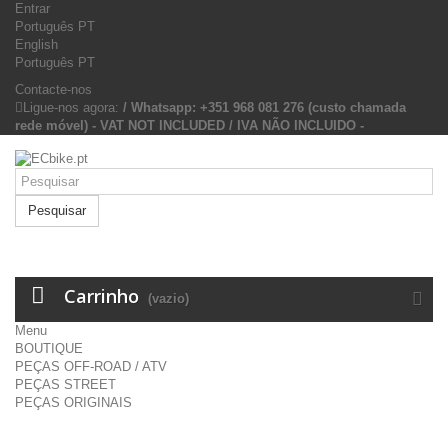
Entrar
Português PT
English
Português PT
Contacte-nos
Ligue-nos agora:
/ Whatsapp: +351 968 081 276 (custo chamada
rede móvel) - VAT NOT INCLUDED / IVA NÃO INCLUIDO -
Pesquisar
Carrinho
(vazio)
Menu
BOUTIQUE
PEÇAS OFF-ROAD / ATV
PEÇAS STREET
PEÇAS ORIGINAIS