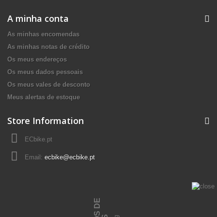
A minha conta
As minhas encomendas
As minhas notas de crédito
Os meus endereços
Os meus dados pessoais
Os meus vales de desconto
Meus alertas de estoque
Store Information
ECbike.pt
Email:
ecbike@ecbike.pt