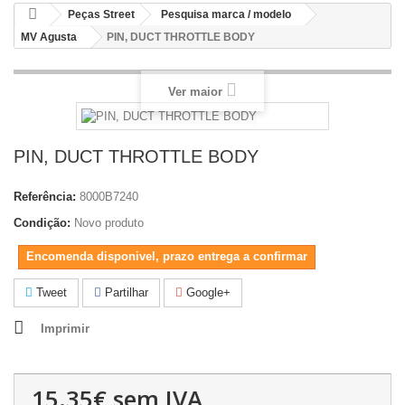
Peças Street
Pesquisa marca / modelo
MV Agusta
PIN, DUCT THROTTLE BODY
Ver maior
PIN, DUCT THROTTLE BODY
Referência:
8000B7240
Condição:
Novo produto
Encomenda disponivel, prazo entrega a confirmar
Tweet
Partilhar
Google+
Imprimir
15.35€
sem IVA