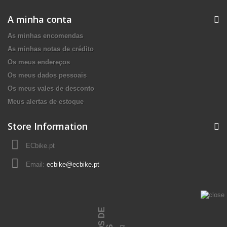
A minha conta
As minhas encomendas
As minhas notas de crédito
Os meus endereços
Os meus dados pessoais
Os meus vales de desconto
Meus alertas de estoque
Store Information
ECbike.pt
Email:
ecbike@ecbike.pt