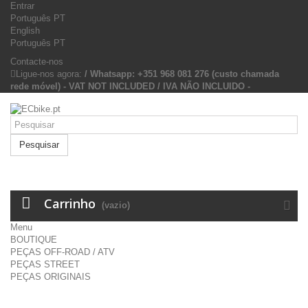
Entrar
Português PT
English
Português PT
Contacte-nos
Ligue-nos agora:
/ Whatsapp: +351 968 081 276 (custo chamada
rede móvel) - VAT NOT INCLUDED / IVA NÃO INCLUIDO -
Pesquisar
Carrinho
(vazio)
Menu
BOUTIQUE
PEÇAS OFF-ROAD / ATV
PEÇAS STREET
PEÇAS ORIGINAIS