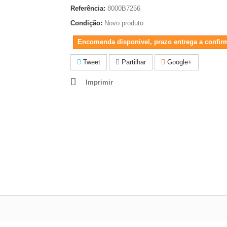
Referência:
8000B7256
Condição:
Novo produto
Encomenda disponivel, prazo entrega a confir
Tweet
Partilhar
Google+
Imprimir