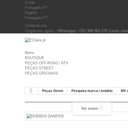
Entrar
Português PT
English
Português PT
Contacte-nos
Ligue-nos agora:
/ Whatsapp: +351 968 081 276 (custo c
Menu
BOUTIQUE
PEÇAS OFF-ROAD / ATV
PEÇAS STREET
PEÇAS ORIGINAIS
Peças Street
Pesquisa marca / modelo
MV 
Ver maior