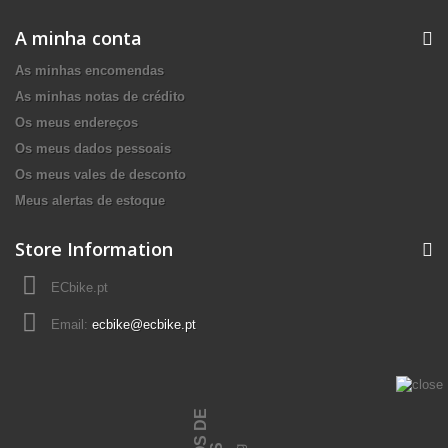
A minha conta
As minhas encomendas
As minhas notas de crédito
Os meus endereços
Os meus dados pessoais
Os meus vales de desconto
Meus alertas de estoque
Store Information
ECbike.pt
Email:
ecbike@ecbike.pt