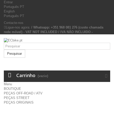
Entrar
Português PT
English
Português PT
Contacte-nos
Ligue-nos agora:
/ Whatsapp: +351 968 081 276 (custo chamada
rede móvel) - VAT NOT INCLUDED / IVA NÃO INCLUIDO -
Pesquisar
Carrinho
(vazio)
Menu
BOUTIQUE
PEÇAS OFF-ROAD / ATV
PEÇAS STREET
PEÇAS ORIGINAIS