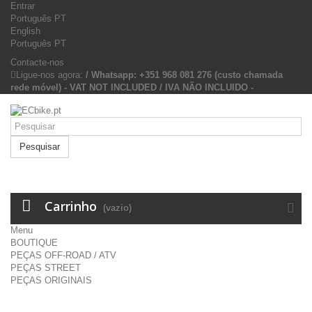
Entrar
Português PT
English
Português PT
Contacte-nos
Ligue-nos agora:
/ Whatsapp: +351 968 081 276 (custo chamada
rede móvel) - VAT NOT INCLUDED / IVA NÃO INCLUIDO -
Pesquisar
Carrinho
(vazio)
Menu
BOUTIQUE
PEÇAS OFF-ROAD / ATV
PEÇAS STREET
PEÇAS ORIGINAIS