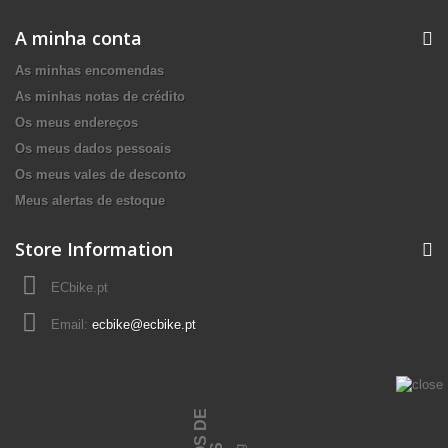
A minha conta
As minhas encomendas
As minhas notas de crédito
Os meus endereços
Os meus dados pessoais
Os meus vales de desconto
Meus alertas de estoque
Store Information
ECbike.pt
Email:
ecbike@ecbike.pt