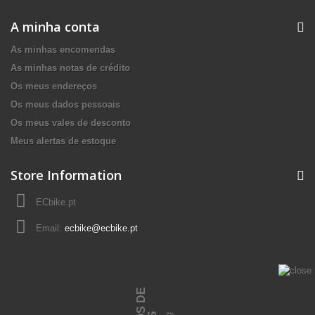
A minha conta
As minhas encomendas
As minhas notas de crédito
Os meus endereços
Os meus dados pessoais
Os meus vales de desconto
Meus alertas de estoque
Store Information
ECbike.pt
Email:
ecbike@ecbike.pt