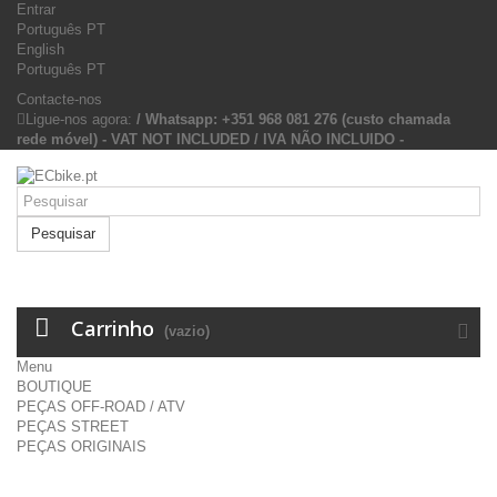
Entrar
Português PT
English
Português PT
Contacte-nos
Ligue-nos agora:
/ Whatsapp: +351 968 081 276 (custo chamada
rede móvel) - VAT NOT INCLUDED / IVA NÃO INCLUIDO -
Pesquisar
Carrinho
(vazio)
Menu
BOUTIQUE
PEÇAS OFF-ROAD / ATV
PEÇAS STREET
PEÇAS ORIGINAIS