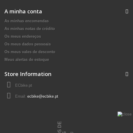
A minha conta
As minhas encomendas
As minhas notas de crédito
Os meus endereços
Os meus dados pessoais
Os meus vales de desconto
Meus alertas de estoque
Store Information
ECbike.pt
Email:
ecbike@ecbike.pt