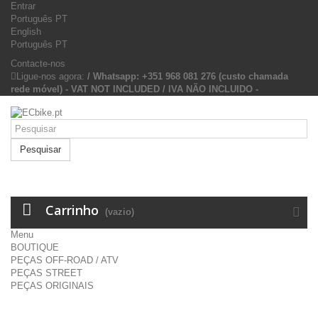
Entrar
Português PT
English
Português PT
Contacte-nos
Ligue-nos agora:
/ Whatsapp: +351 968 081 276 (custo chamada
rede móvel) - VAT NOT INCLUDED / IVA NÃO INCLUIDO -
Pesquisar
Carrinho
(vazio)
Menu
BOUTIQUE
PEÇAS OFF-ROAD / ATV
PEÇAS STREET
PEÇAS ORIGINAIS