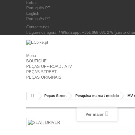
Entrar
Português PT
English
Português PT
Contacte-nos
Ligue-nos agora:
/ Whatsapp: +351 968 081 276 (custo c
Menu
BOUTIQUE
PEÇAS OFF-ROAD / ATV
PEÇAS STREET
PEÇAS ORIGINAIS
Peças Street
Pesquisa marca / modelo
MV 
Ver maior