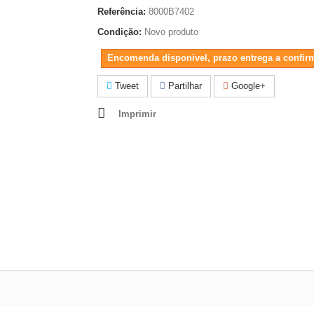
Referência:
8000B7402
Condição:
Novo produto
Encomenda disponivel, prazo entrega a confir
Tweet
Partilhar
Google+
Imprimir