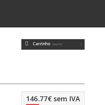
Carrinho
(vazio)
146.77€
sem IVA