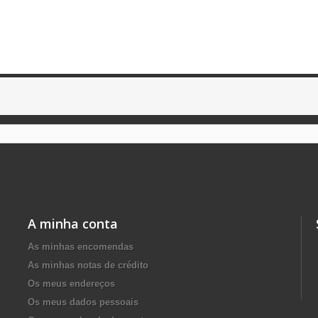
A minha conta
As minhas encomendas
As minhas notas de crédito
Os meus endereços
Os meus dados pessoais