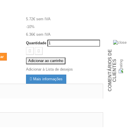
5.72€
sem IVA
-10%
6.36€
sem IVA
Quantidade
C
O
M
E
N
T
Á
R
I
O
S
D
E
C
L
I
E
N
T
E
ar
Adicionar ao carrinho
S
Adicionar à Lista de desejos
Mais informações