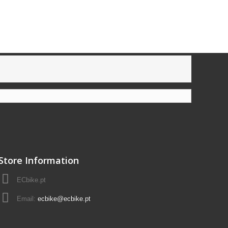
Store Information
ECbike.pt
Email:
ecbike@ecbike.pt