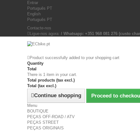
Entrar
Português PT
English
Português PT
Contacte-nos
Ligue-nos agora:
/ Whatsapp: +351 968 081 276 (custo c
Product successfully added to your shopping cart
Quantity
Total
There is 1 item in your cart.
Total products (tax excl.)
Total (tax excl.)
Continue shopping
Proceed to checkou
Menu
BOUTIQUE
PEÇAS OFF-ROAD / ATV
PEÇAS STREET
PEÇAS ORIGINAIS