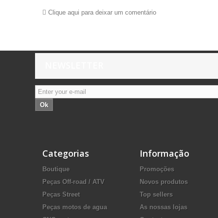
Clique aqui para deixar um comentário
NEWSLETTER
Ok
Categorias
Informação
Boutique
Promoções
Peças Off-road / ATV
Novos produtos
Peças Street
Top sellers
Peças motos de agua
As nossas lojas