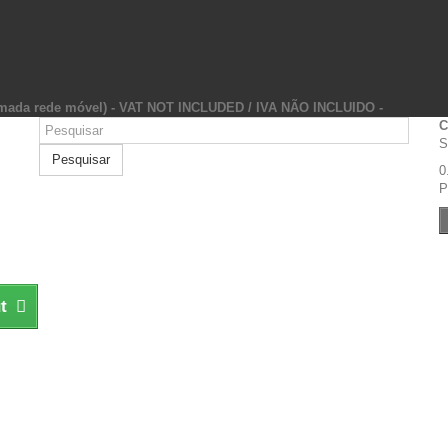
hamada rede móvel) - VAT NOT INCLUDED / IVA NÃO INCLUIDO -
C
S
Pesquisar
0
P
t