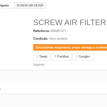
Agusta
SCREW AIR FILTER
SCREW AIR FILTER
Referência:
8000B7477
Condição:
Novo produto
Encomenda disponivel, prazo entrega a confirm
Tweet
Partilhar
Google+
Imprimir
x