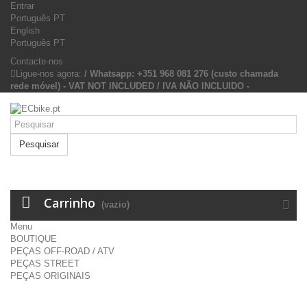
Entrar
Português PT
English
Português PT
Contacte-nos
Ligue-nos agora:
/ Whatsapp: +351 968 081 276 (custo chamada
rede móvel) - VAT NOT INCLUDED / IVA NÃO INCLUIDO -
Pesquisar
Carrinho
(vazio)
Menu
BOUTIQUE
PEÇAS OFF-ROAD / ATV
PEÇAS STREET
PEÇAS ORIGINAIS