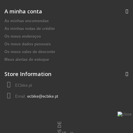
A minha conta
As minhas encomendas
As minhas notas de crédito
Os meus endereços
Os meus dados pessoais
Os meus vales de desconto
Meus alertas de estoque
Store Information
ECbike.pt
Email:
ecbike@ecbike.pt