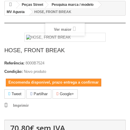
Peças Street
Pesquisa marca / modelo
MV Agusta
HOSE, FRONT BREAK
Ver maior
HOSE, FRONT BREAK
Referência:
8000B7524
Condição:
Novo produto
Encomenda disponivel, prazo entrega a confirmar
Tweet
Partilhar
Google+
Imprimir
70.80€
sem IVA