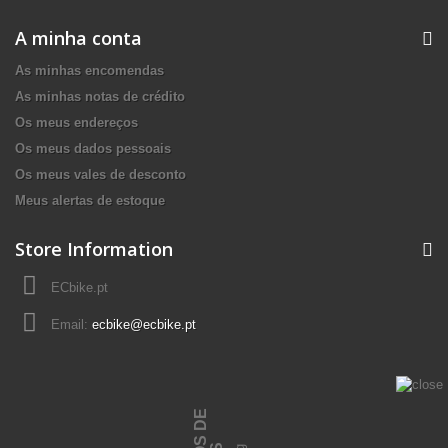
A minha conta
As minhas encomendas
As minhas notas de crédito
Os meus endereços
Os meus dados pessoais
Os meus vales de desconto
Meus alertas de estoque
Store Information
ECbike.pt
Email:
ecbike@ecbike.pt