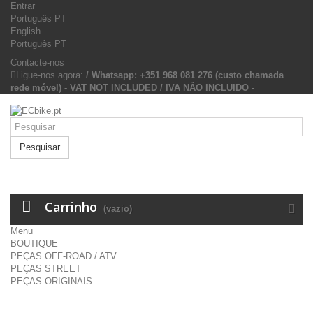
Entrar
Português PT
English
Português PT
Contacte-nos
Ligue-nos agora:
/ Whatsapp: +351 968 081 276 (custo chamada
rede móvel) - VAT NOT INCLUDED / IVA NÃO INCLUIDO -
Pesquisar
Carrinho
(vazio)
Menu
BOUTIQUE
PEÇAS OFF-ROAD / ATV
PEÇAS STREET
PEÇAS ORIGINAIS