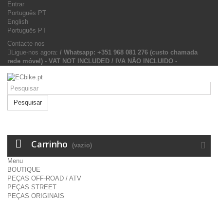
Entrar
Português PT
English
Português PT
Contacte-nos
Ligue-nos agora:
/ Whatsapp: +351 968 081 276 (custo chamada
rede móvel) - VAT NOT INCLUDED / IVA NÃO INCLUIDO -
Pesquisar
Carrinho
(vazio)
Menu
BOUTIQUE
PEÇAS OFF-ROAD / ATV
PEÇAS STREET
PEÇAS ORIGINAIS