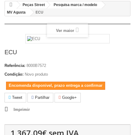
Peças Street
Pesquisa marca / modelo
MV Agusta
ECU
Ver maior
ECU
Referência:
8000B7572
Condição:
Novo produto
Encomenda disponivel, prazo entrega a confirmar
Tweet
Partilhar
Google+
Imprimir
1,367.09€
sem IVA