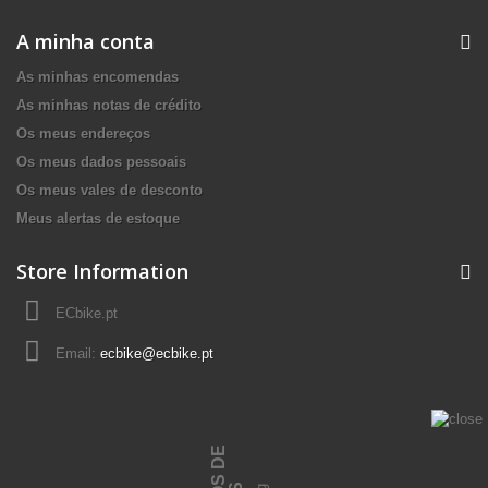
A minha conta
As minhas encomendas
As minhas notas de crédito
Os meus endereços
Os meus dados pessoais
Os meus vales de desconto
Meus alertas de estoque
Store Information
ECbike.pt
Email:
ecbike@ecbike.pt