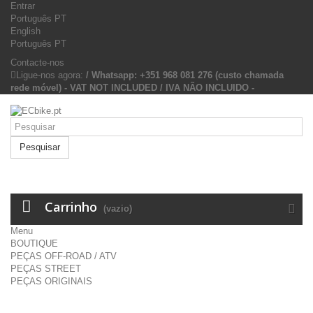
Entrar
Português PT
English
Português PT
Contacte-nos
Ligue-nos agora:
/ Whatsapp: +351 968 081 276 (custo chamada
rede móvel) - VAT NOT INCLUDED / IVA NÃO INCLUIDO -
Pesquisar
Carrinho
(vazio)
Menu
BOUTIQUE
PEÇAS OFF-ROAD / ATV
PEÇAS STREET
PEÇAS ORIGINAIS