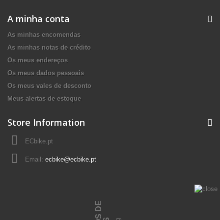
A minha conta
As minhas encomendas
As minhas notas de crédito
Os meus endereços
Os meus dados pessoais
Os meus vales de desconto
Meus alertas de estoque
Store Information
ECbike.pt
Email:
ecbike@ecbike.pt