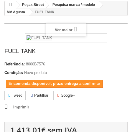
Peças Street
Pesquisa marca / modelo
MV Agusta
FUEL TANK
Ver maior
FUEL TANK
Referência:
8000B7576
Condição:
Novo produto
Encomenda disponivel, prazo entrega a confirmar
Tweet
Partilhar
Google+
Imprimir
1,413.01€
sem IVA