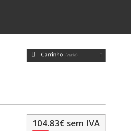
Carrinho
(vazio)
104.83€
sem IVA