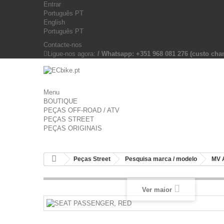
Entrar
Português PT
English
Português PT
Contacte-nos
Ligue-nos agora:
/ Whatsapp: +351 968 081 276 (custo c
Menu
BOUTIQUE
PEÇAS OFF-ROAD / ATV
PEÇAS STREET
PEÇAS ORIGINAIS
Peças Street
Pesquisa marca / modelo
MV 
Ver maior