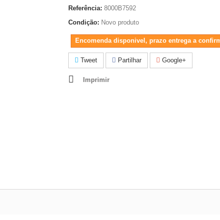
Referência:
8000B7592
Condição:
Novo produto
Encomenda disponivel, prazo entrega a confir
Tweet
Partilhar
Google+
Imprimir