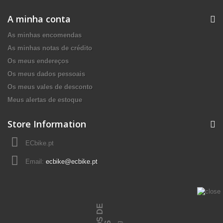
A minha conta
As minhas encomendas
As minhas notas de crédito
Os meus endereços
Os meus dados pessoais
Os meus vales de desconto
Meus alertas de estoque
Store Information
ECbike.pt
Email:
ecbike@ecbike.pt