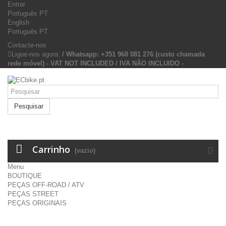
Entrar
Português PT
English
Português PT
Contacte-nos
Ligue-nos agora:
/ Whatsapp: +351 968 081 276 (custo chamada
rede móvel) - VAT NOT INCLUDED / IVA NÃO INCLUIDO -
Pesquisar
Carrinho
(vazio)
Menu
BOUTIQUE
PEÇAS OFF-ROAD / ATV
PEÇAS STREET
PEÇAS ORIGINAIS