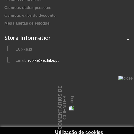
Os meus dados pessoais
Os meus vales de desconto
Meus alertas de estoque
Store Information
ECbike.pt
Email:
ecbike@ecbike.pt
C
O
M
E
N
T
Á
R
I
O
S
D
E
C
L
I
E
N
T
E
S
Utilização de cookies