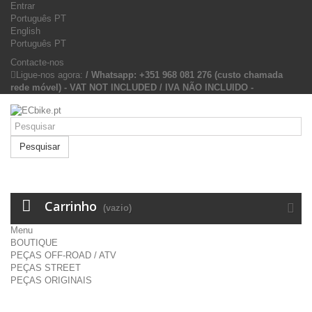
Entrar
Português PT
English
Português PT
Contacte-nos
Ligue-nos agora:
/ Whatsapp: +351 968 081 276 (custo chamada
rede móvel) - VAT NOT INCLUDED / IVA NÃO INCLUIDO -
Pesquisar
Carrinho
(vazio)
Menu
BOUTIQUE
PEÇAS OFF-ROAD / ATV
PEÇAS STREET
PEÇAS ORIGINAIS