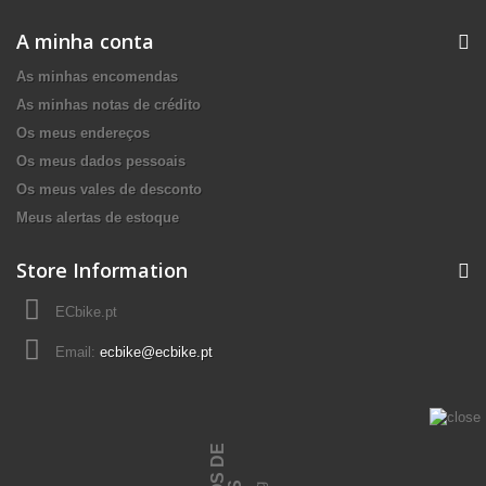
A minha conta
As minhas encomendas
As minhas notas de crédito
Os meus endereços
Os meus dados pessoais
Os meus vales de desconto
Meus alertas de estoque
Store Information
ECbike.pt
Email:
ecbike@ecbike.pt