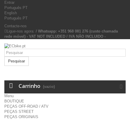
Entrar
Português PT
English
Português PT
Contacte-nos
Ligue-nos agora:
/ Whatsapp: +351 968 081 276 (custo chamada
rede móvel) - VAT NOT INCLUDED / IVA NÃO INCLUIDO -
Pesquisar
Carrinho
(vazio)
Menu
BOUTIQUE
PEÇAS OFF-ROAD / ATV
PEÇAS STREET
PEÇAS ORIGINAIS