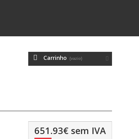
Carrinho
(vazio)
651.93€
sem IVA