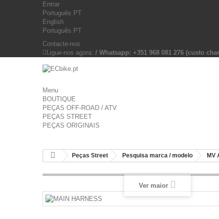
Entrar
Português PT
English
Português PT
Contacte-nos
Ligue-nos agora:
/ Whatsapp: +351 968 081 276 (custo c
Menu
BOUTIQUE
PEÇAS OFF-ROAD / ATV
PEÇAS STREET
PEÇAS ORIGINAIS
Peças Street
Pesquisa marca / modelo
MV 
Ver maior