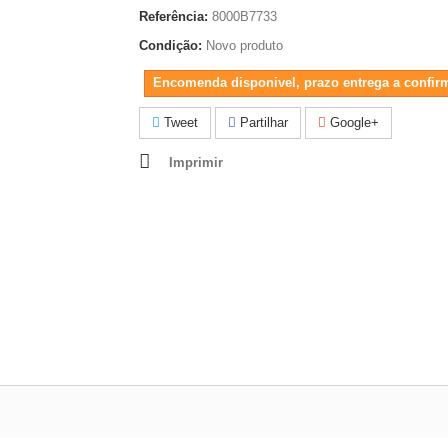
Referência:
8000B7733
Condição:
Novo produto
Encomenda disponivel, prazo entrega a confir
Tweet
Partilhar
Google+
Imprimir