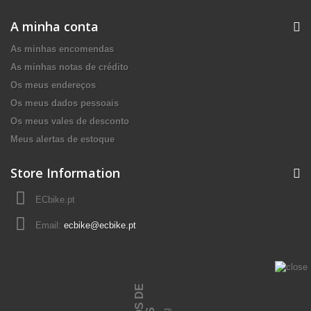
A minha conta
As minhas encomendas
As minhas notas de crédito
Os meus endereços
Os meus dados pessoais
Os meus vales de desconto
Meus alertas de estoque
Store Information
ECbike.pt
Email:
ecbike@ecbike.pt