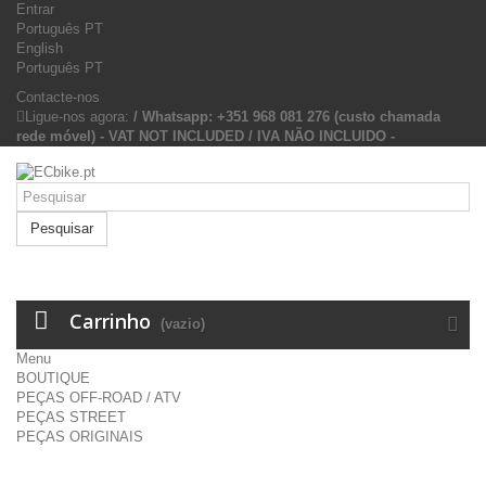
Entrar
Português PT
English
Português PT
Contacte-nos
Ligue-nos agora:
/ Whatsapp: +351 968 081 276 (custo chamada
rede móvel) - VAT NOT INCLUDED / IVA NÃO INCLUIDO -
Pesquisar
Carrinho
(vazio)
Menu
BOUTIQUE
PEÇAS OFF-ROAD / ATV
PEÇAS STREET
PEÇAS ORIGINAIS