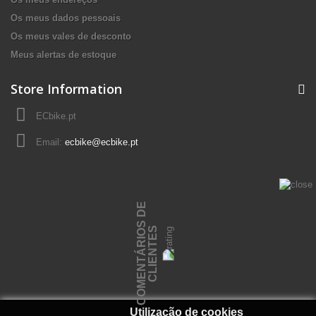
Os meus dados pessoais
Os meus vales de desconto
Meus alertas de estoque
Store Information
ECbike.pt
Email:
ecbike@ecbike.pt
C
O
M
E
N
T
Á
R
I
O
S
D
E
C
L
I
E
N
T
E
S
Utilização de cookies