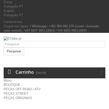
Entrar
Português PT
English
Português PT
Contacte-nos
Ligue-nos agora:
/ Whatsapp: +351 968 081 276 (custo chamada
rede móvel) - VAT NOT INCLUDED / IVA NÃO INCLUIDO -
Pesquisar
Carrinho
(vazio)
Menu
BOUTIQUE
PEÇAS OFF-ROAD / ATV
PEÇAS STREET
PEÇAS ORIGINAIS