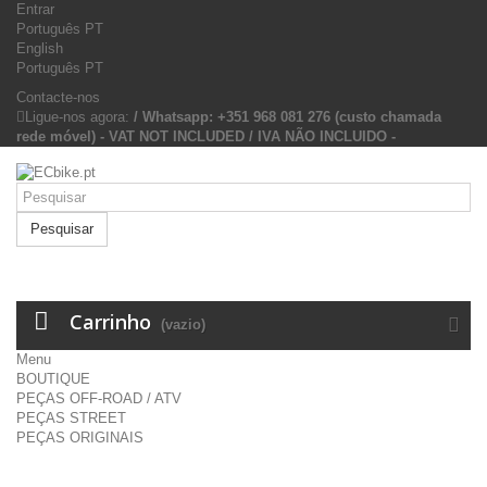
Entrar
Português PT
English
Português PT
Contacte-nos
Ligue-nos agora:
/ Whatsapp: +351 968 081 276 (custo chamada
rede móvel) - VAT NOT INCLUDED / IVA NÃO INCLUIDO -
Pesquisar
Carrinho
(vazio)
Menu
BOUTIQUE
PEÇAS OFF-ROAD / ATV
PEÇAS STREET
PEÇAS ORIGINAIS