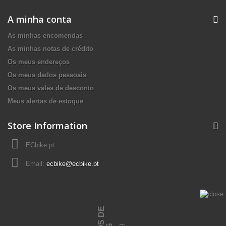
A minha conta
As minhas encomendas
As minhas notas de crédito
Os meus endereços
Os meus dados pessoais
Os meus vales de desconto
Meus alertas de estoque
Store Information
ECbike.pt
Email:
ecbike@ecbike.pt