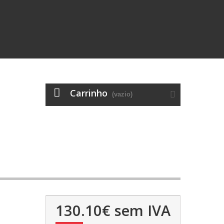
Carrinho
(vazio)
130.10€
sem IVA