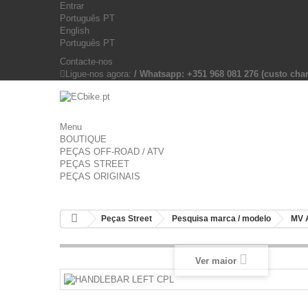
Entrar
Português PT
English
Português PT
Contacte-nos
Ligue-nos agora:
/ Whatsapp: +351 968 081 276 (custo c
Menu
BOUTIQUE
PEÇAS OFF-ROAD / ATV
PEÇAS STREET
PEÇAS ORIGINAIS
Peças Street
Pesquisa marca / modelo
MV 
Ver maior