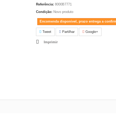
Referência:
8000B7771
Condição:
Novo produto
Encomenda disponivel, prazo entrega a confir
Tweet
Partilhar
Google+
Imprimir