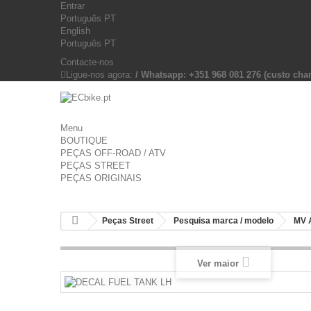
Entrar
Português PT
English
Português PT
Contacte-nos
Ligue-nos agora:
/ Whatsapp: +351 968 081 276 (custo c
Menu
BOUTIQUE
PEÇAS OFF-ROAD / ATV
PEÇAS STREET
PEÇAS ORIGINAIS
Peças Street
Pesquisa marca / modelo
MV 
Ver maior