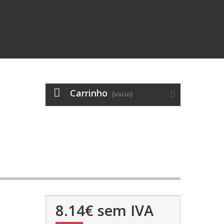
Carrinho
(vazio)
8.14€
sem IVA