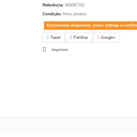
Referência:
8000B7781
Condição:
Novo produto
Encomenda disponivel, prazo entrega a confir
Tweet
Partilhar
Google+
Imprimir