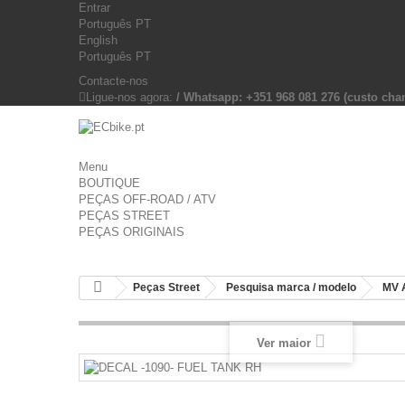
Entrar
Português PT
English
Português PT
Contacte-nos
Ligue-nos agora:
/ Whatsapp: +351 968 081 276 (custo c
Menu
BOUTIQUE
PEÇAS OFF-ROAD / ATV
PEÇAS STREET
PEÇAS ORIGINAIS
Peças Street
Pesquisa marca / modelo
MV 
Ver maior