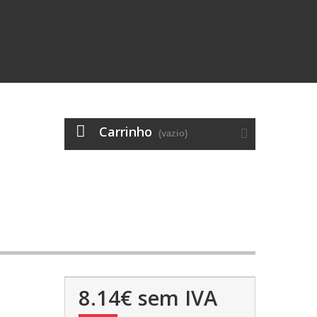
Carrinho
(vazio)
8.14€
sem IVA