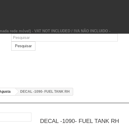
hamada rede móvel) - VAT NOT INCLUDED / IVA NÃO INCLUIDO -
Pesquisar
Agusta
DECAL -1090- FUEL TANK RH
DECAL -1090- FUEL TANK RH