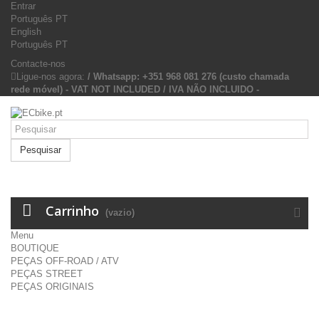
Entrar
Português PT
English
Português PT
Contacte-nos
Ligue-nos agora:
/ Whatsapp: +351 968 081 276 (custo chamada
rede móvel) - VAT NOT INCLUDED / IVA NÃO INCLUIDO -
Pesquisar
Carrinho
(vazio)
Menu
BOUTIQUE
PEÇAS OFF-ROAD / ATV
PEÇAS STREET
PEÇAS ORIGINAIS