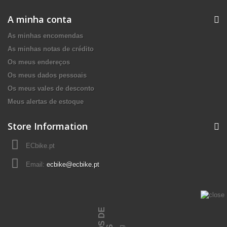
A minha conta
As minhas encomendas
As minhas notas de crédito
Os meus endereços
Os meus dados pessoais
Os meus vales de desconto
Meus alertas de estoque
Store Information
ECbike.pt
Email:
ecbike@ecbike.pt