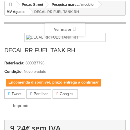
Peças Street
Pesquisa marca / modelo
MV Agusta
DECAL RR FUEL TANK RH
Ver maior
DECAL RR FUEL TANK RH
Referência:
8000B7796
Condição:
Novo produto
Encomenda disponivel, prazo entrega a confirmar
Tweet
Partilhar
Google+
Imprimir
9.24€
sem IVA