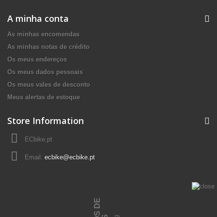
A minha conta
As minhas encomendas
As minhas notas de crédito
Os meus endereços
Os meus dados pessoais
Os meus vales de desconto
Meus alertas de estoque
Store Information
ECbike.pt
Email:
ecbike@ecbike.pt