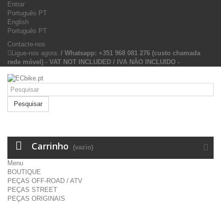
Entrar
Português PT
English
Português PT
Contacte-nos
Ligue-nos agora:
/ Whatsapp: +351 968 081 276 (custo chamada
rede móvel) - VAT NOT INCLUDED / IVA NÃO INCLUIDO -
Pesquisar
Carrinho
(vazio)
Menu
BOUTIQUE
PEÇAS OFF-ROAD / ATV
PEÇAS STREET
PEÇAS ORIGINAIS