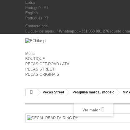
Entrar
Português PT
English
Português PT
Contacte-nos
Ligue-nos agora:
/ Whatsapp: +351 968 081 276 (custo c
Menu
BOUTIQUE
PEÇAS OFF-ROAD / ATV
PEÇAS STREET
PEÇAS ORIGINAIS
Peças Street
Pesquisa marca / modelo
MV 
Ver maior