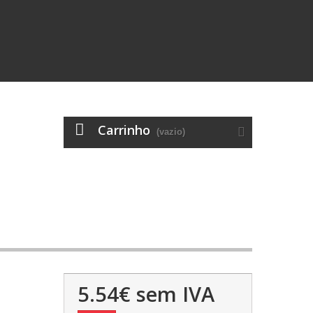
Carrinho
(vazio)
5.54€
sem IVA