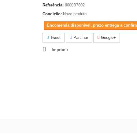
Referência:
8000B7802
Condição:
Novo produto
Encomenda disponivel, prazo entrega a confir
Tweet
Partilhar
Google+
Imprimir