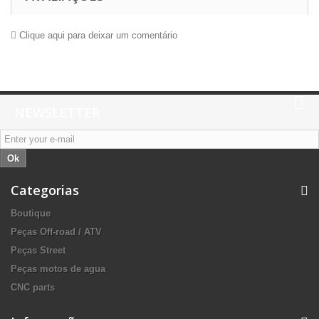
Clique aqui para deixar um comentário
NEWSLETTER
Ok
Categorias
Boutique
Peças Off-road / ATV
Peças Street
Peças motos de agua
CNC parts