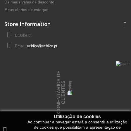
Os meus vales de desconto
Meus alertas de estoque
Store Information
ECbike.pt
Email:
ecbike@ecbike.pt
C
O
M
E
N
T
Á
R
I
O
S
D
E
C
L
I
E
N
T
E
S
Utilização de cookies
Ao continuar a navegar estará a consentir a utilização
de cookies que possibilitam a apresentação de