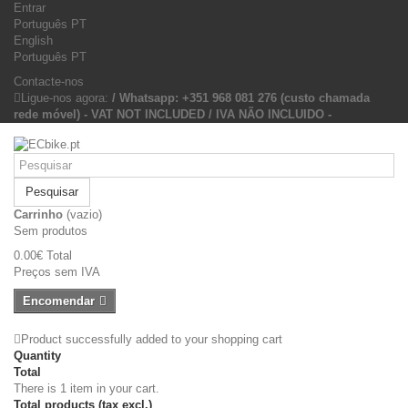
Entrar
Português PT
English
Português PT
Contacte-nos
Ligue-nos agora:
/ Whatsapp: +351 968 081 276 (custo chamada
rede móvel) - VAT NOT INCLUDED / IVA NÃO INCLUIDO -
Pesquisar
Carrinho
(vazio)
Sem produtos
0.00€
Total
Preços sem IVA
Encomendar
Product successfully added to your shopping cart
Quantity
Total
There is 1 item in your cart.
Total products (tax excl.)