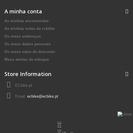
A minha conta
As minhas encomendas
As minhas notas de crédito
Os meus endereços
Os meus dados pessoais
Os meus vales de desconto
Meus alertas de estoque
Store Information
ECbike.pt
Email:
ecbike@ecbike.pt