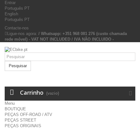
Entrar
Português PT
English
Português PT
Contacte-nos
Ligue-nos agora:
/ Whatsapp: +351 968 081 276 (custo chamada
rede móvel) - VAT NOT INCLUDED / IVA NÃO INCLUIDO -
Pesquisar
Carrinho
(vazio)
Menu
BOUTIQUE
PEÇAS OFF-ROAD / ATV
PEÇAS STREET
PEÇAS ORIGINAIS