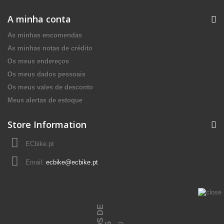
A minha conta
As minhas encomendas
As minhas notas de crédito
Os meus endereços
Os meus dados pessoais
Os meus vales de desconto
Meus alertas de estoque
Store Information
ECbike.pt
Email:
ecbike@ecbike.pt