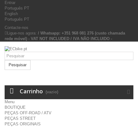
Entrar
Português PT
English
Português PT
Contacte-nos
Ligue-nos agora:
/ Whatsapp: +351 968 081 276 (custo chamada
rede móvel) - VAT NOT INCLUDED / IVA NÃO INCLUIDO -
Pesquisar
Carrinho
(vazio)
Menu
BOUTIQUE
PEÇAS OFF-ROAD / ATV
PEÇAS STREET
PEÇAS ORIGINAIS