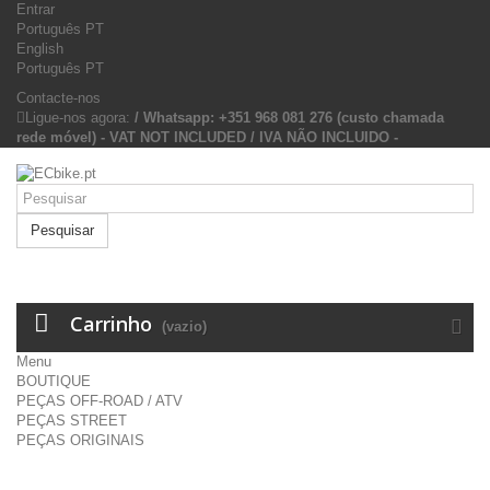
Entrar
Português PT
English
Português PT
Contacte-nos
Ligue-nos agora:
/ Whatsapp: +351 968 081 276 (custo chamada
rede móvel) - VAT NOT INCLUDED / IVA NÃO INCLUIDO -
Pesquisar
Carrinho
(vazio)
Menu
BOUTIQUE
PEÇAS OFF-ROAD / ATV
PEÇAS STREET
PEÇAS ORIGINAIS