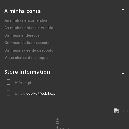
A minha conta
As minhas encomendas
As minhas notas de crédito
Os meus endereços
Os meus dados pessoais
Os meus vales de desconto
Meus alertas de estoque
Store Information
ECbike.pt
Email:
ecbike@ecbike.pt