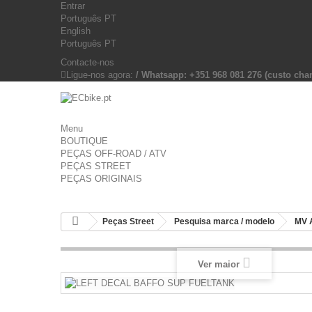
Entrar
Português PT
English
Português PT
Contacte-nos
Ligue-nos agora:
/ Whatsapp: +351 968 081 276 (custo c
Menu
BOUTIQUE
PEÇAS OFF-ROAD / ATV
PEÇAS STREET
PEÇAS ORIGINAIS
Peças Street
Pesquisa marca / modelo
MV 
Ver maior