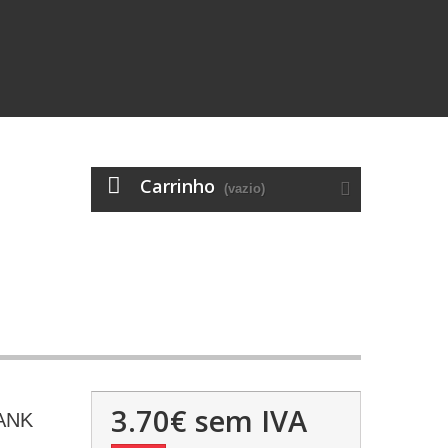
Carrinho
(vazio)
3.70€
sem IVA
ANK