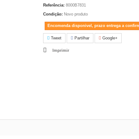
Referência:
8000B7831
Condição:
Novo produto
Encomenda disponivel, prazo entrega a confir
Tweet
Partilhar
Google+
Imprimir