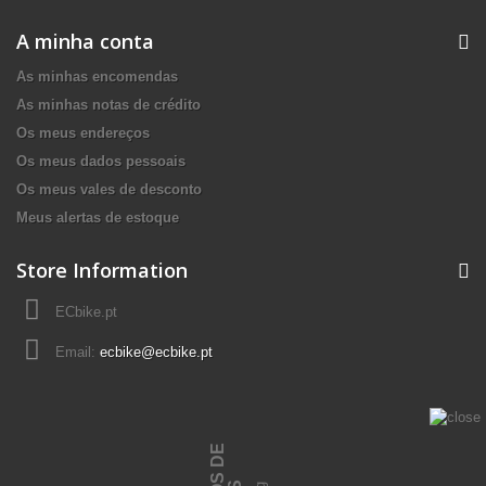
A minha conta
As minhas encomendas
As minhas notas de crédito
Os meus endereços
Os meus dados pessoais
Os meus vales de desconto
Meus alertas de estoque
Store Information
ECbike.pt
Email:
ecbike@ecbike.pt