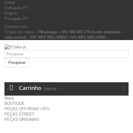
Entrar
Português PT
English
Português PT
Contacte-nos
Ligue-nos agora:
/ Whatsapp: +351 968 081 276 (custo chamada
rede móvel) - VAT NOT INCLUDED / IVA NÃO INCLUIDO -
Pesquisar
Carrinho
(vazio)
Menu
BOUTIQUE
PEÇAS OFF-ROAD / ATV
PEÇAS STREET
PEÇAS ORIGINAIS