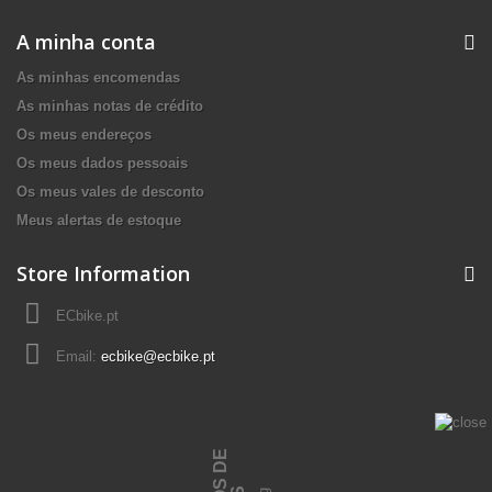
A minha conta
As minhas encomendas
As minhas notas de crédito
Os meus endereços
Os meus dados pessoais
Os meus vales de desconto
Meus alertas de estoque
Store Information
ECbike.pt
Email:
ecbike@ecbike.pt