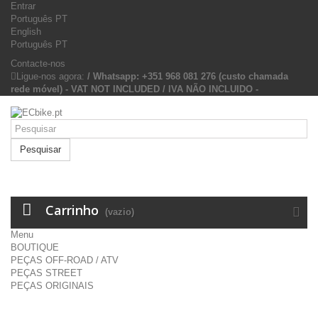
Entrar
Português PT
English
Português PT
Contacte-nos
Ligue-nos agora:
/ Whatsapp: +351 968 081 276 (custo chamada
rede móvel) - VAT NOT INCLUDED / IVA NÃO INCLUIDO -
Pesquisar
Carrinho
(vazio)
Menu
BOUTIQUE
PEÇAS OFF-ROAD / ATV
PEÇAS STREET
PEÇAS ORIGINAIS