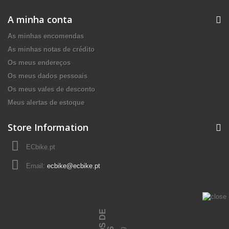
A minha conta
As minhas encomendas
As minhas notas de crédito
Os meus endereços
Os meus dados pessoais
Os meus vales de desconto
Meus alertas de estoque
Store Information
ECbike.pt
Email:
ecbike@ecbike.pt