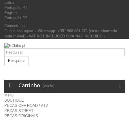
Entrar
Português PT
English
Português PT
Contacte-nos
Ligue-nos agora:
/ Whatsapp: +351 968 081 276 (custo chamada
rede móvel) - VAT NOT INCLUDED / IVA NÃO INCLUIDO -
Pesquisar
Carrinho
(vazio)
Menu
BOUTIQUE
PEÇAS OFF-ROAD / ATV
PEÇAS STREET
PEÇAS ORIGINAIS