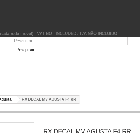
hamada rede móvel) - VAT NOT INCLUDED / IVA NÃO INCLUIDO -
Pesquisar
Agusta
RX DECAL MV AGUSTA F4 RR
RX DECAL MV AGUSTA F4 RR