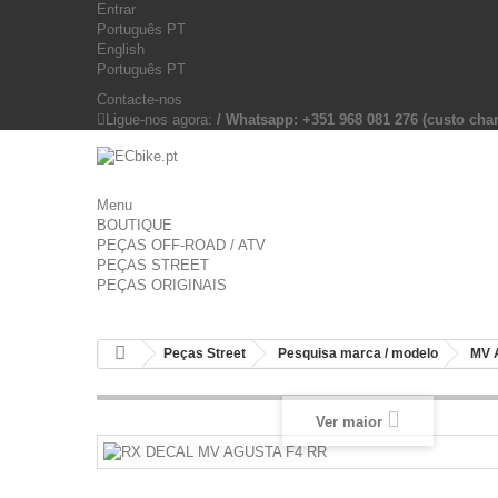
Entrar
Português PT
English
Português PT
Contacte-nos
Ligue-nos agora:
/ Whatsapp: +351 968 081 276 (custo c
Menu
BOUTIQUE
PEÇAS OFF-ROAD / ATV
PEÇAS STREET
PEÇAS ORIGINAIS
Peças Street
Pesquisa marca / modelo
MV 
Ver maior