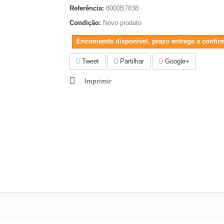
Referência:
8000B7838
Condição:
Novo produto
Encomenda disponivel, prazo entrega a confir
Tweet
Partilhar
Google+
Imprimir