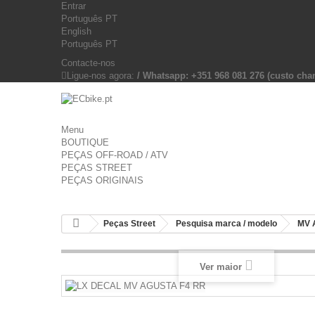
Entrar
Português PT
English
Português PT
Contacte-nos
Ligue-nos agora:
/ Whatsapp: +351 968 081 276 (custo c
Menu
BOUTIQUE
PEÇAS OFF-ROAD / ATV
PEÇAS STREET
PEÇAS ORIGINAIS
Peças Street
Pesquisa marca / modelo
MV 
Ver maior