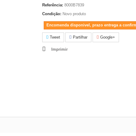
Referência:
8000B7839
Condição:
Novo produto
Encomenda disponivel, prazo entrega a confir
Tweet
Partilhar
Google+
Imprimir