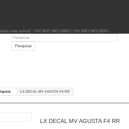
hamada rede móvel) - VAT NOT INCLUDED / IVA NÃO INCLUIDO -
Pesquisar
Agusta
LX DECAL MV AGUSTA F4 RR
LX DECAL MV AGUSTA F4 RR