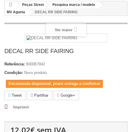
Peças Street
Pesquisa marca / modelo
MV Agusta
DECAL RR SIDE FAIRING
Ver maior
DECAL RR SIDE FAIRING
Referência:
8000B7842
Condição:
Novo produto
Encomenda disponivel, prazo entrega a confirmar
Tweet
Partilhar
Google+
Imprimir
12.02€
sem IVA