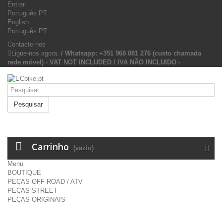
Entrar
Português PT
English
Português PT
Contacte-nos
Ligue-nos agora:
/ Whatsapp: +351 968 081 276 (custo chamada
rede móvel) - VAT NOT INCLUDED / IVA NÃO INCLUIDO -
Pesquisar
Carrinho
(vazio)
Menu
BOUTIQUE
PEÇAS OFF-ROAD / ATV
PEÇAS STREET
PEÇAS ORIGINAIS