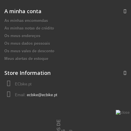
A minha conta
As minhas encomendas
As minhas notas de crédito
Os meus endereços
Os meus dados pessoais
Os meus vales de desconto
Meus alertas de estoque
Store Information
ECbike.pt
Email:
ecbike@ecbike.pt