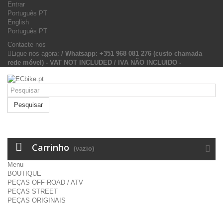
Entrar
Português PT
English
Português PT
Contacte-nos
Ligue-nos agora:
/ Whatsapp: +351 968 081 276 (custo chamada
rede móvel) - VAT NOT INCLUDED / IVA NÃO INCLUIDO -
Pesquisar
Carrinho
(vazio)
Menu
BOUTIQUE
PEÇAS OFF-ROAD / ATV
PEÇAS STREET
PEÇAS ORIGINAIS