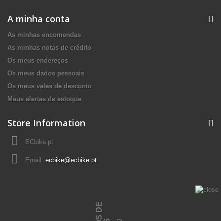
A minha conta
As minhas encomendas
As minhas notas de crédito
Os meus endereços
Os meus dados pessoais
Os meus vales de desconto
Meus alertas de estoque
Store Information
ECbike.pt
Email:
ecbike@ecbike.pt