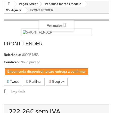
Peças Street
Pesquisa marca / modelo
MV Agusta
FRONT FENDER
Ver maior
FRONT FENDER
Referência:
8000B7855
Condição:
Novo produto
Encomenda disponivel, prazo entrega a confirmar
Tweet
Partilhar
Google+
Imprimir
222.26€
sem IVA