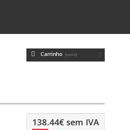
Carrinho
(vazio)
138.44€
sem IVA