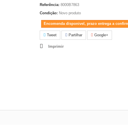
Referência:
8000B7863
Condição:
Novo produto
Encomenda disponivel, prazo entrega a confir
Tweet
Partilhar
Google+
Imprimir