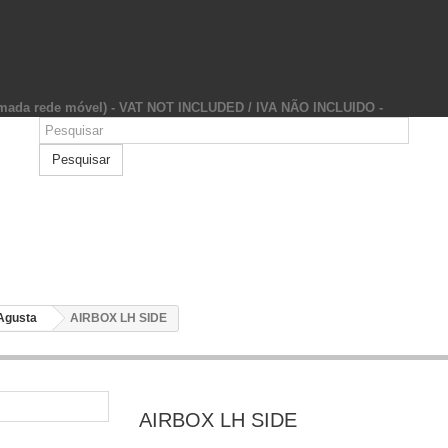
hamada rede móvel) - VAT NOT INCLUDED / IVA NÃO INCLUIDO -
Pesquisar
Agusta
AIRBOX LH SIDE
AIRBOX LH SIDE