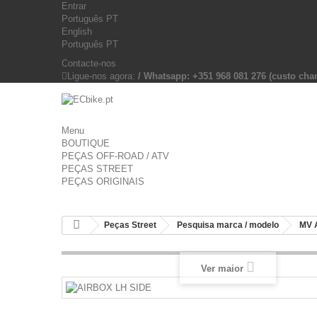
Entrar
Português PT
English
Português PT
Contacte-nos
Ligue-nos agora:
/ Whatsapp: +351 968 081 276 (custo c
Menu
BOUTIQUE
PEÇAS OFF-ROAD / ATV
PEÇAS STREET
PEÇAS ORIGINAIS
Peças Street
Pesquisa marca / modelo
MV 
Ver maior