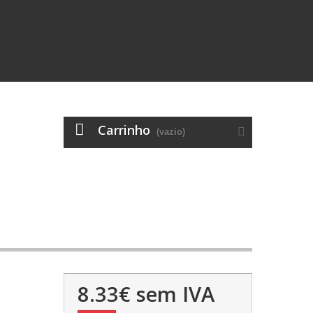
Carrinho
(vazio)
8.33€
sem IVA