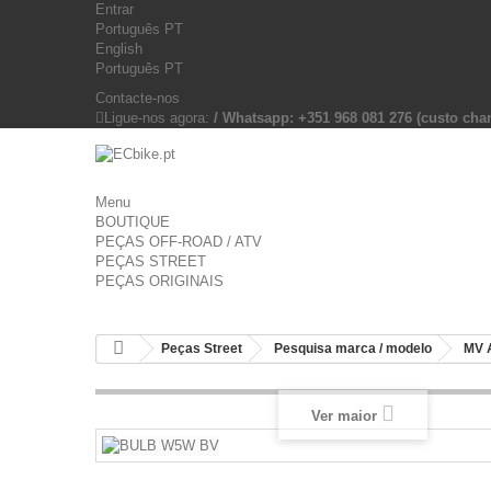
Entrar
Português PT
English
Português PT
Contacte-nos
Ligue-nos agora:
/ Whatsapp: +351 968 081 276 (custo c
Menu
BOUTIQUE
PEÇAS OFF-ROAD / ATV
PEÇAS STREET
PEÇAS ORIGINAIS
Peças Street
Pesquisa marca / modelo
MV 
Ver maior