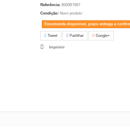
Referência:
8000B7887
Condição:
Novo produto
Encomenda disponivel, prazo entrega a confir
Tweet
Partilhar
Google+
Imprimir