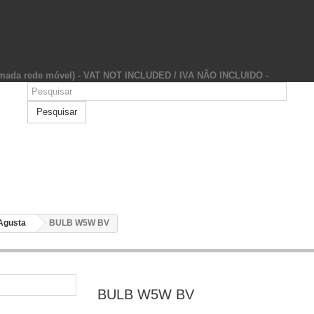
hamada rede móvel) - VAT NOT INCLUDED / IVA NÃO INCLUIDO -
Pesquisar
Agusta
BULB W5W BV
BULB W5W BV