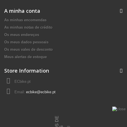
A minha conta
As minhas encomendas
As minhas notas de crédito
Os meus endereços
Os meus dados pessoais
Os meus vales de desconto
Meus alertas de estoque
Store Information
ECbike.pt
Email:
ecbike@ecbike.pt