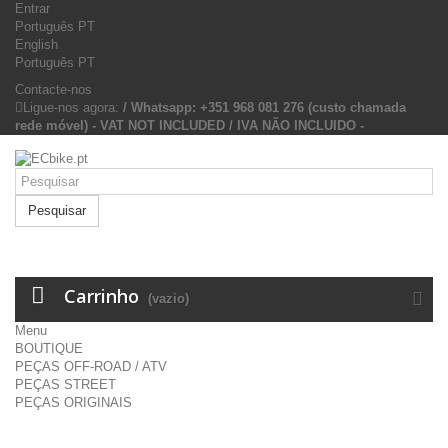
Entrar
Português PT
English
Português PT
Contacte-nos
Ligue-nos agora:
/ Whatsapp: +351 968 081 276 (custo chamada
rede móvel) - VAT NOT INCLUDED / IVA NÃO INCLUIDO -
Pesquisar
Carrinho
(vazio)
Menu
BOUTIQUE
PEÇAS OFF-ROAD / ATV
PEÇAS STREET
PEÇAS ORIGINAIS