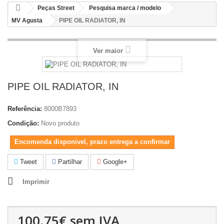
Peças Street
Pesquisa marca / modelo
MV Agusta
PIPE OIL RADIATOR, IN
Ver maior
PIPE OIL RADIATOR, IN
Referência:
8000B7893
Condição:
Novo produto
Encomenda disponivel, prazo entrega a confirmar
Tweet
Partilhar
Google+
Imprimir
100.75€
sem IVA