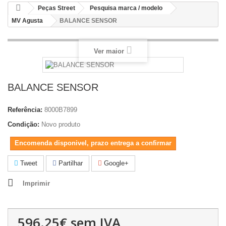
Peças Street
Pesquisa marca / modelo
MV Agusta
BALANCE SENSOR
Ver maior
BALANCE SENSOR
Referência:
8000B7899
Condição:
Novo produto
Encomenda disponivel, prazo entrega a confirmar
Tweet
Partilhar
Google+
Imprimir
596.25€
sem IVA