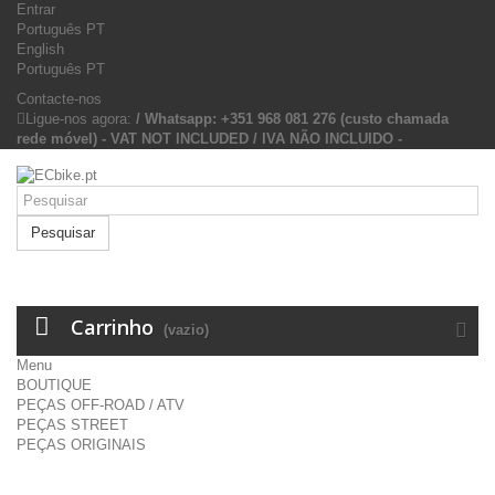
Entrar
Português PT
English
Português PT
Contacte-nos
Ligue-nos agora:
/ Whatsapp: +351 968 081 276 (custo chamada
rede móvel) - VAT NOT INCLUDED / IVA NÃO INCLUIDO -
Pesquisar
Carrinho
(vazio)
Menu
BOUTIQUE
PEÇAS OFF-ROAD / ATV
PEÇAS STREET
PEÇAS ORIGINAIS