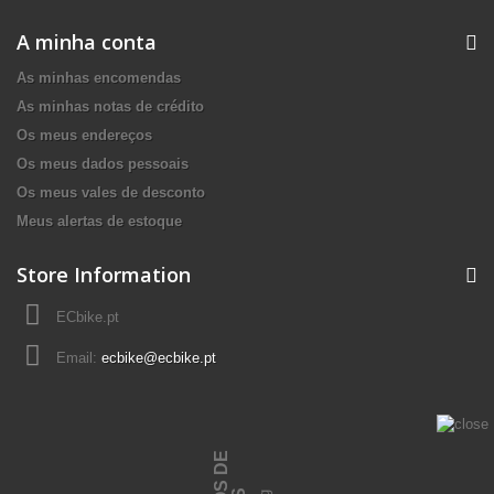
A minha conta
As minhas encomendas
As minhas notas de crédito
Os meus endereços
Os meus dados pessoais
Os meus vales de desconto
Meus alertas de estoque
Store Information
ECbike.pt
Email:
ecbike@ecbike.pt