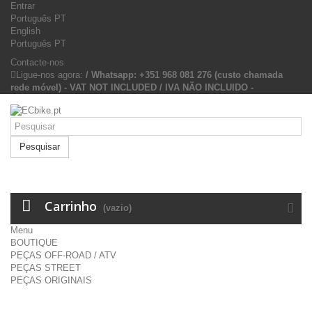
Entrar
Português PT
English
Português PT
Contacte-nos
Ligue-nos agora:
/ Whatsapp: +351 968 081 276 (custo chamada
rede móvel) - VAT NOT INCLUDED / IVA NÃO INCLUIDO -
Pesquisar
Carrinho
(vazio)
Menu
BOUTIQUE
PEÇAS OFF-ROAD / ATV
PEÇAS STREET
PEÇAS ORIGINAIS