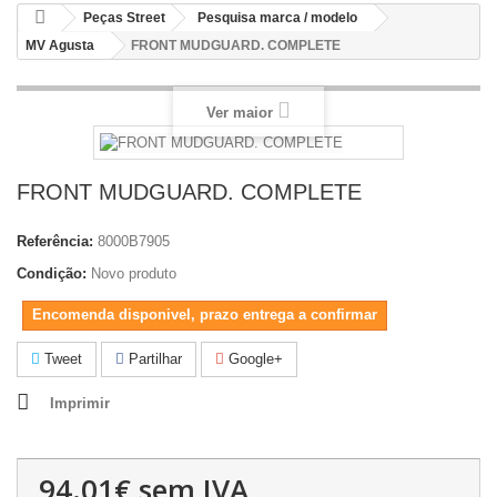
Peças Street
Pesquisa marca / modelo
MV Agusta
FRONT MUDGUARD. COMPLETE
Ver maior
FRONT MUDGUARD. COMPLETE
Referência:
8000B7905
Condição:
Novo produto
Encomenda disponivel, prazo entrega a confirmar
Tweet
Partilhar
Google+
Imprimir
94.01€
sem IVA