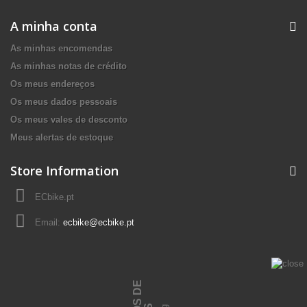
A minha conta
As minhas encomendas
As minhas notas de crédito
Os meus endereços
Os meus dados pessoais
Os meus vales de desconto
Meus alertas de estoque
Store Information
ECbike.pt
Email:
ecbike@ecbike.pt