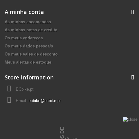
A minha conta
As minhas encomendas
As minhas notas de crédito
Os meus endereços
Os meus dados pessoais
Os meus vales de desconto
Meus alertas de estoque
Store Information
ECbike.pt
Email:
ecbike@ecbike.pt