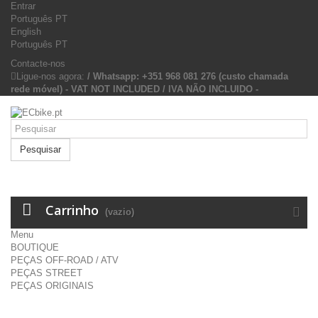
Entrar
Português PT
English
Português PT
Contacte-nos
Ligue-nos agora:
/ Whatsapp: +351 968 081 276 (custo chamada
rede móvel) - VAT NOT INCLUDED / IVA NÃO INCLUIDO -
Pesquisar
Carrinho
(vazio)
Menu
BOUTIQUE
PEÇAS OFF-ROAD / ATV
PEÇAS STREET
PEÇAS ORIGINAIS