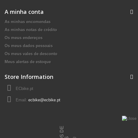
A minha conta
As minhas encomendas
As minhas notas de crédito
Os meus endereços
Os meus dados pessoais
Os meus vales de desconto
Meus alertas de estoque
Store Information
ECbike.pt
Email:
ecbike@ecbike.pt