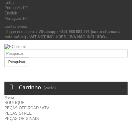
Entrar
Português PT
English
Português PT
Contacte-nos
Ligue-nos agora:
/ Whatsapp: +351 968 081 276 (custo chamada
rede móvel) - VAT NOT INCLUDED / IVA NÃO INCLUIDO -
Pesquisar
Carrinho
(vazio)
Menu
BOUTIQUE
PEÇAS OFF-ROAD / ATV
PEÇAS STREET
PEÇAS ORIGINAIS