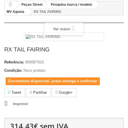
Peças Street
Pesquisa marca / modelo
MV Agusta
RX TAIL FAIRING
Ver maior
RX TAIL FAIRING
Referência:
8000B7910
Condição:
Novo produto
Encomenda disponivel, prazo entrega a confirmar
Tweet
Partilhar
Google+
Imprimir
314.43€
sem IVA