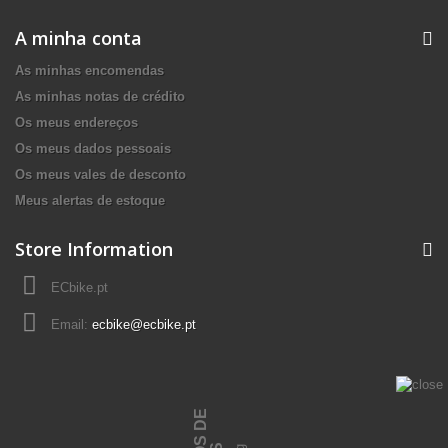
A minha conta
As minhas encomendas
As minhas notas de crédito
Os meus endereços
Os meus dados pessoais
Os meus vales de desconto
Meus alertas de estoque
Store Information
ECbike.pt
Email:
ecbike@ecbike.pt