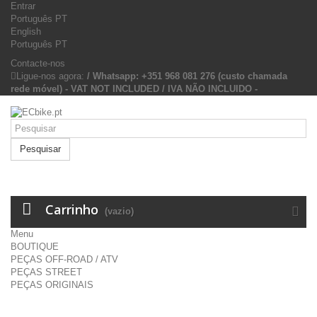
Entrar
Português PT
English
Português PT
Contacte-nos
Ligue-nos agora:
/ Whatsapp: +351 968 081 276 (custo chamada
rede móvel) - VAT NOT INCLUDED / IVA NÃO INCLUIDO -
Pesquisar
Carrinho
(vazio)
Menu
BOUTIQUE
PEÇAS OFF-ROAD / ATV
PEÇAS STREET
PEÇAS ORIGINAIS