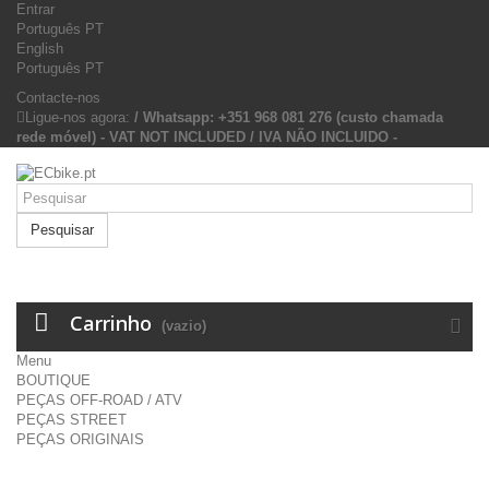
Entrar
Português PT
English
Português PT
Contacte-nos
Ligue-nos agora:
/ Whatsapp: +351 968 081 276 (custo chamada
rede móvel) - VAT NOT INCLUDED / IVA NÃO INCLUIDO -
Pesquisar
Carrinho
(vazio)
Menu
BOUTIQUE
PEÇAS OFF-ROAD / ATV
PEÇAS STREET
PEÇAS ORIGINAIS