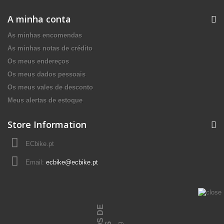
A minha conta
As minhas encomendas
As minhas notas de crédito
Os meus endereços
Os meus dados pessoais
Os meus vales de desconto
Meus alertas de estoque
Store Information
ECbike.pt
Email:
ecbike@ecbike.pt